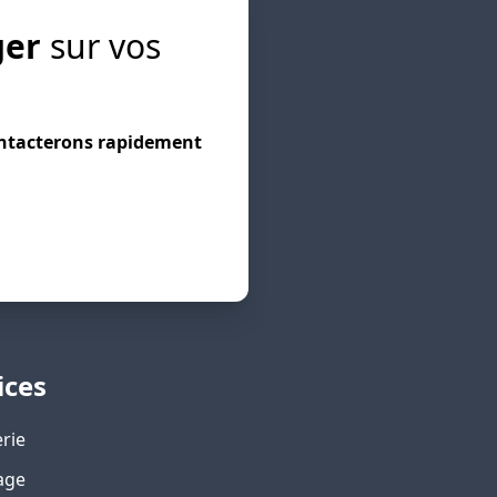
ger
sur vos
ntacterons rapidement
ices
rie
age