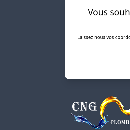
Vous souh
Laissez nous vos coordon
Salut c'est nous ...
les Cookies !
On a attendu d'être sûrs que le contenu de ce site vous