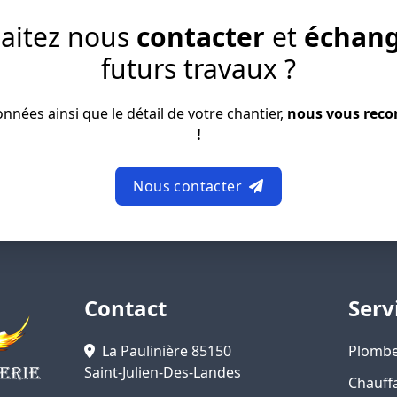
aitez nous
contacter
et
échan
futurs travaux ?
nées ainsi que le détail de votre chantier,
nous vous reco
!
Nous contacter
Contact
Serv
La Paulinière 85150
Plombe
Saint-Julien-Des-Landes
Chauff