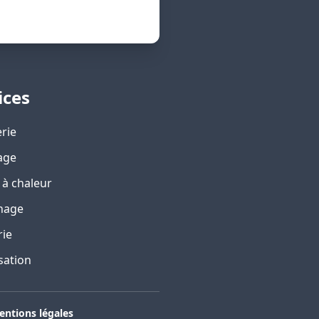
ices
rie
age
à chaleur
nage
rie
sation
entions légales