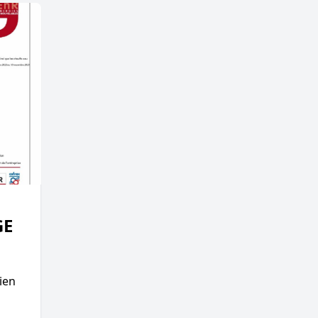
GE
bien